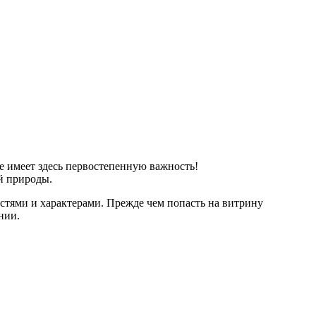
е имеет здесь первостепенную важность!
й природы.
ями и характерами. Прежде чем попасть на витрину
нии.